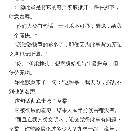
陆隐此举是将它的尊严彻底撕开，踩在脚下，
肆意羞辱。
“你们人类有句话，士可杀不可辱，陆隐，给我
一个痛快。”
“我陆隐被骂的够多了，即便因为此事背负无耻
之名也无所谓。”
“你。”圣柔挣扎，想摆脱始祖与陆隐拼命，但
徒劳无功。
始祖默默来了一句：“这种事，我去做，损害不
到他的名声。”
这句话彻底击垮了圣柔。
它被彻底的羞辱，结果人家半分伤害都没有。
“而且在我人类文明内，谁会觉得此事有问题？
圣柔，你曾经屠杀过多少人？九垒一战，流营，