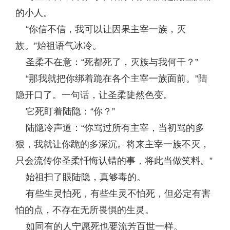
的小人。
“你信不信，我可以让因果主宰一族，灭
族。”始祖语气冰冷。
圣柔不在意：“死都死了，灭族与我何干？”
“那我就把你绑着跪在各个主宰一族面前。”陆
隐开口了。一句话，让圣柔陡然色变。
它死盯着陆隐：“你？”
陆隐冷声道：“你骂过所有主宰，当初骂的多
狠，我就让你跪的多深沉。将来主宰一族不灭，
只会流传你圣柔忏悔认错的事，将此当做笑料。”
始祖扫了眼陆隐，真够毒的。
有些生灵怕死，有些生灵不怕死，但必定有害
怕的点，不存在无所畏惧的生灵。
如同有的人宁愿死也要流芳百世一样。