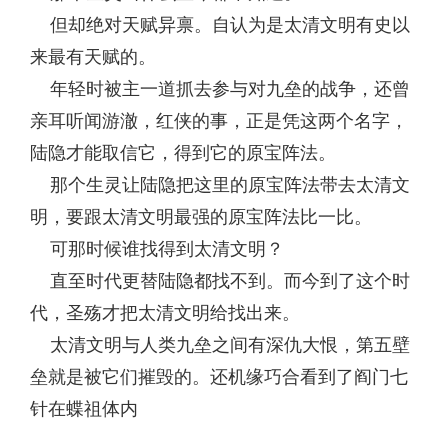
但却绝对天赋异禀。自认为是太清文明有史以
来最有天赋的。
年轻时被主一道抓去参与对九垒的战争，还曾
亲耳听闻游澈，红侠的事，正是凭这两个名字，
陆隐才能取信它，得到它的原宝阵法。
那个生灵让陆隐把这里的原宝阵法带去太清文
明，要跟太清文明最强的原宝阵法比一比。
可那时候谁找得到太清文明？
直至时代更替陆隐都找不到。而今到了这个时
代，圣殇才把太清文明给找出来。
太清文明与人类九垒之间有深仇大恨，第五壁
垒就是被它们摧毁的。还机缘巧合看到了阎门七
针在蝶祖体内