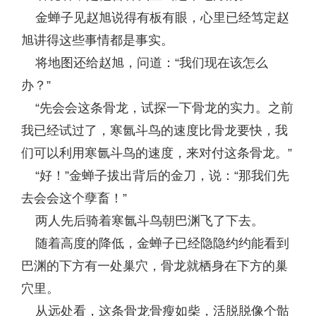
金蝉子见赵旭说得有板有眼，心里已经笃定赵
旭讲得这些事情都是事实。
将地图还给赵旭，问道：“我们现在该怎么
办？”
“先会会这条骨龙，试探一下骨龙的实力。之前
我已经试过了，寒氤斗鸟的速度比骨龙要快，我
们可以利用寒氤斗鸟的速度，来对付这条骨龙。”
“好！”金蝉子拔出背后的金刀，说：“那我们先
去会会这个孽畜！”
两人先后骑着寒氤斗鸟朝巴渊飞了下去。
随着高度的降低，金蝉子已经隐隐约约能看到
巴渊的下方有一处巢穴，骨龙就栖身在下方的巢
穴里。
从远处看，这条骨龙骨瘦如柴，活脱脱像个骷