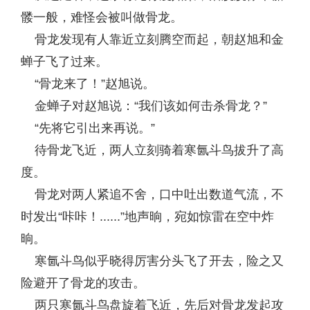
髅一般，难怪会被叫做骨龙。
骨龙发现有人靠近立刻腾空而起，朝赵旭和金
蝉子飞了过来。
“骨龙来了！”赵旭说。
金蝉子对赵旭说：“我们该如何击杀骨龙？”
“先将它引出来再说。”
待骨龙飞近，两人立刻骑着寒氤斗鸟拔升了高
度。
骨龙对两人紧追不舍，口中吐出数道气流，不
时发出“咔咔！......”地声晌，宛如惊雷在空中炸
晌。
寒氤斗鸟似乎晓得厉害分头飞了开去，险之又
险避开了骨龙的攻击。
两只寒氤斗鸟盘旋着飞近，先后对骨龙发起攻