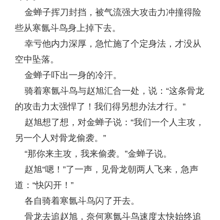
金蝉子挥刀封挡，被气流强大攻击力冲撞得险
些从寒氤斗鸟身上掉下去。
幸亏他内力深厚，急忙施了个定身法，才没从
空中坠落。
金蝉子吓出一身的冷汗。
骑着寒氤斗鸟与赵旭汇合一处，说：“这条骨龙
的攻击力太强悍了！我们得另想办法才行。”
赵旭想了想，对金蝉子说：“我们一个人主攻，
另一个人对骨龙偷袭。”
“那你来主攻，我来偷袭。”金蝉子说。
赵旭“嗯！”了一声，见骨龙朝两人飞来，急声
道：“快闪开！”
各自骑着寒氤斗鸟闪了开去。
骨龙去追赵旭，奈何寒氤斗鸟速度太快始终追