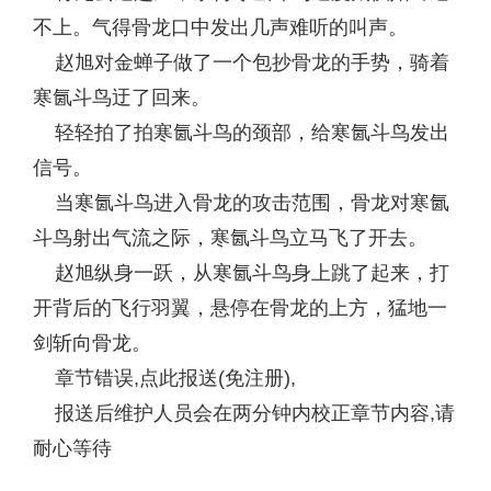
不上。气得骨龙口中发出几声难听的叫声。
赵旭对金蝉子做了一个包抄骨龙的手势，骑着
寒氤斗鸟迂了回来。
轻轻拍了拍寒氤斗鸟的颈部，给寒氤斗鸟发出
信号。
当寒氤斗鸟进入骨龙的攻击范围，骨龙对寒氤
斗鸟射出气流之际，寒氤斗鸟立马飞了开去。
赵旭纵身一跃，从寒氤斗鸟身上跳了起来，打
开背后的飞行羽翼，悬停在骨龙的上方，猛地一
剑斩向骨龙。
章节错误,点此报送(免注册),
报送后维护人员会在两分钟内校正章节内容,请
耐心等待