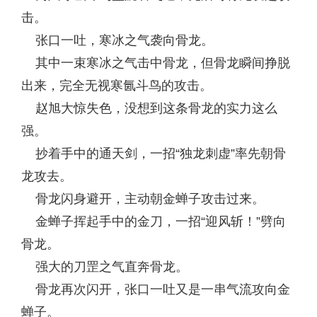
击。
张口一吐，寒冰之气袭向骨龙。
其中一束寒冰之气击中骨龙，但骨龙瞬间挣脱
出来，完全无视寒氤斗鸟的攻击。
赵旭大惊失色，没想到这条骨龙的实力这么
强。
抄着手中的通天剑，一招“独龙刺虚”率先朝骨
龙攻去。
骨龙闪身避开，主动朝金蝉子攻击过来。
金蝉子挥起手中的金刀，一招“迎风斩！”劈向
骨龙。
强大的刀罡之气直奔骨龙。
骨龙再次闪开，张口一吐又是一串气流攻向金
蝉子。