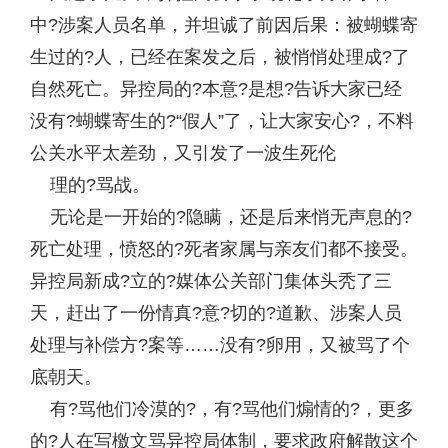
中?涉案人员名单，并坦诚了前因后果：被蝴蝶寄
生过的?人，已经在案发之后，被悄悄处理成?了
自然死亡。异控局的?本意?是想?告诉大家已经
没有?蝴蝶寄生的?“假人”了，让大家安心?，不料
公关水平太差劲，又引发了一波生死伦
理的?骂战。
无论是一开始的?隐瞒，还是后来悄无声息的?
死亡处理，愤怒的?死者家属与亲友们都不接受。
异控局新成?立的?媒体公关部门集体头秃了三
天，赶出了一份情真?意?切的?道歉、涉案人员
处理与补偿方?案等……没有?卵用，又被骂了个
底朝天。
有?骂他们冷漠的?，有?骂他们煽情的?，更多
的?人在写檄文骂异控局体制，要求政府解散这个