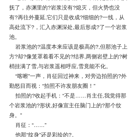
抚了，赤渊里的?岩浆没有?熄灭，但火势也没
有?再往外蔓延,它们只是收成?细细的?一线，从
高处流下?，汇入赤渊深处,最后形成?了一个岩浆
池。
岩浆池的?温度本来应该是极高的?,但那池子上
方?却?像笼罩着看不见的?结界,两侧岩壁上的?树
梢挂满了雪,与岩浆遥相呼应,雪竟能不化。
“喀嚓”一声，肖征回过神来，对旁边拍照的?外
勤怒目而视：“拍照不许发朋友圈！”
拍照的?收起手机：“不是……肖主任,我觉得那
个岩浆池的?形状,好像宣主任脑门上的?那个纹
身。”
肖征：“……”
他那“纹身”还是彩绘的?。