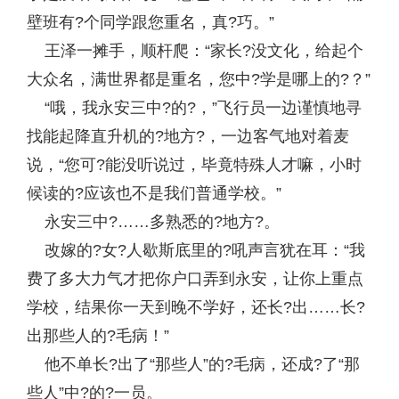
壁班有?个同学跟您重名，真?巧。”
王泽一摊手，顺杆爬：“家长?没文化，给起个
大众名，满世界都是重名，您中?学是哪上的?？”
“哦，我永安三中?的?，”飞行员一边谨慎地寻
找能起降直升机的?地方?，一边客气地对着麦
说，“您可?能没听说过，毕竟特殊人才嘛，小时
候读的?应该也不是我们普通学校。”
永安三中?……多熟悉的?地方?。
改嫁的?女?人歇斯底里的?吼声言犹在耳：“我
费了多大力气才把你户口弄到永安，让你上重点
学校，结果你一天到晚不学好，还长?出……长?
出那些人的?毛病！”
他不单长?出了“那些人”的?毛病，还成?了“那
些人”中?的?一员。