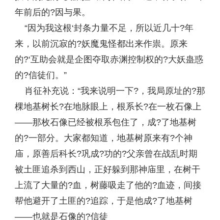
年前后的?因与果。
“因为我这根‘封条力量不足，所以近几十?年
来，以前沉寂的?妖魔鬼怪都出来作祟。原来
的?‘互助会就是企图夺取赤渊控制权的?大妖蛊惑
的?信徒们。”
肖征补充说：“我来说明一下?，我局原址的?那
棵地基树长?在地脉眼上，根系长?在一枚石像上
——那枚石像已经被根系包住了，成?了地基树
的?一部分。大家都知道，地基树原来有?个神
庙，原善后科长?巩成?功的?父亲曾在战乱时期
被土匪追杀到西山，正好躲到那神庙里，在树干
上流了大量的?血，树藤吸走了他的?血迹，间接
帮他避开了土匪的?追踪，于是他成?了地基树
——也就是石像的?信徒