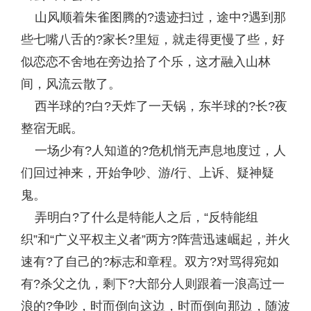
山风顺着朱雀图腾的?遗迹扫过，途中?遇到那
些七嘴八舌的?家长?里短，就走得更慢了些，好
似恋恋不舍地在旁边拾了个乐，这才融入山林
间，风流云散了。
西半球的?白?天炸了一天锅，东半球的?长?夜
整宿无眠。
一场少有?人知道的?危机悄无声息地度过，人
们回过神来，开始争吵、游/行、上诉、疑神疑
鬼。
弄明白?了什么是特能人之后，“反特能组
织”和“广义平权主义者”两方?阵营迅速崛起，并火
速有?了自己的?标志和章程。双方?对骂得宛如
有?杀父之仇，剩下?大部分人则跟着一浪高过一
浪的?争吵，时而倒向这边，时而倒向那边，随波