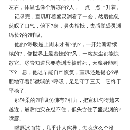
左右，体温也像个解冻的?人，一点一点上升着。
记录完，宣玑盯着盛灵渊看了一会，然后他忽
然叹了口气，俯下?身，鼻尖相抵，去感觉盛灵渊
绵长?的?呼吸。
他的?呼吸是上周末才有?的?，一开始断断续
续的?，像世界上最羞怯的?风，一粒灰尘都能惊
散它。尽管知道只要赤渊没被封死，天魔身能剩
下?一息，他迟早能自己恢复，宣玑还是提心?吊
胆地守着那微弱的?呼吸，足足守了三天，它终于
平稳了。
那轻柔的?呼吸仿佛有?引力，把宣玑勾得越来
越近，最后他实在忍不住，低头含住了盛灵渊的?
嘴唇。
嘴唇冰而软，几乎让人诧异，怎么这么个没