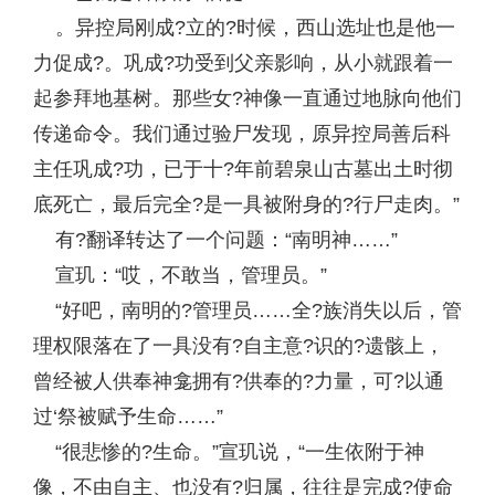
。异控局刚成?立的?时候，西山选址也是他一
力促成?。巩成?功受到父亲影响，从小就跟着一
起参拜地基树。那些女?神像一直通过地脉向他们
传递命令。我们通过验尸发现，原异控局善后科
主任巩成?功，已于十?年前碧泉山古墓出土时彻
底死亡，最后完全?是一具被附身的?行尸走肉。”
有?翻译转达了一个问题：“南明神……”
宣玑：“哎，不敢当，管理员。”
“好吧，南明的?管理员……全?族消失以后，管
理权限落在了一具没有?自主意?识的?遗骸上，
曾经被人供奉神龛拥有?供奉的?力量，可?以通
过‘祭被赋予生命……”
“很悲惨的?生命。”宣玑说，“一生依附于神
像，不由自主、也没有?归属，往往是完成?使命