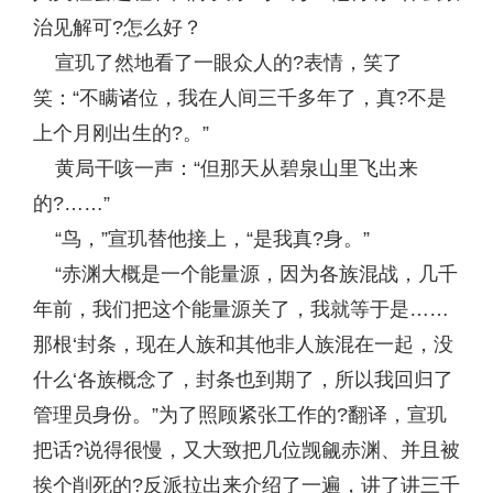
治见解可?怎么好？
宣玑了然地看了一眼众人的?表情，笑了
笑：“不瞒诸位，我在人间三千多年了，真?不是
上个月刚出生的?。”
黄局干咳一声：“但那天从碧泉山里飞出来
的?……”
“鸟，”宣玑替他接上，“是我真?身。”
“赤渊大概是一个能量源，因为各族混战，几千
年前，我们把这个能量源关了，我就等于是……
那根‘封条，现在人族和其他非人族混在一起，没
什么‘各族概念了，封条也到期了，所以我回归了
管理员身份。”为了照顾紧张工作的?翻译，宣玑
把话?说得很慢，又大致把几位觊觎赤渊、并且被
挨个削死的?反派拉出来介绍了一遍，讲了讲三千