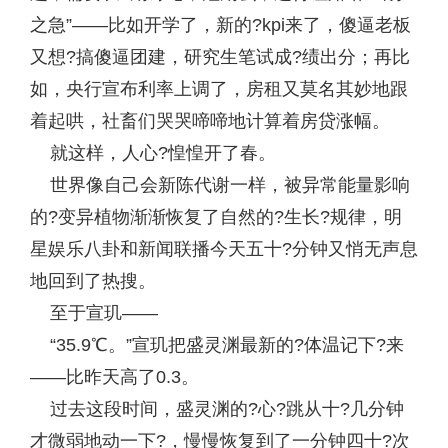
之急”——比如开学了，新的?kpi来了，傻逼老板
又想?搞傻逼团建，研究生笔试成?绩出分；再比
如，央行宣布利率上调了，房租又莫名其妙地跟
着起哄，社畜们哭哭啼啼地计算着房贷涨幅。
就这样，人心?惶惶开了春。
世界像自己会新陈代谢一样，被异常能量影响
的?变异植物渐渐恢复了自然的?生长?规律，明
星娱乐八卦和新闻联播今天五十?分钟又悄无声息
地回到了热搜。
至于宣玑——
“35.9℃。”宣玑把盛灵渊最新的?体温记下?来
——比昨天高了0.3。
过去这段时间，盛灵渊的?心?跳从十?几分钟
才微弱地动一下?，慢慢恢复到了一分钟四十?次