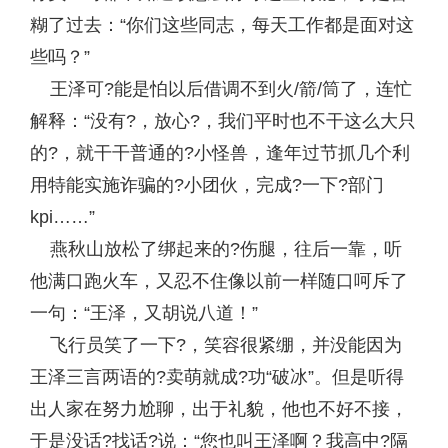
糊了过去：“你们这些同志，每天工作都是面对这
些吗？”
王泽可?能是怕以后借调不到火/箭/筒了，连忙
解释：“没有?，放心?，我们平时也不干这么大只
的?，就干干普通的?小怪兽，逢年过节抓几个利
用特能实施诈骗的?小团伙，完成?一下?部门
kpi……”
燕秋山放松了绑起来的?伤腿，往后一靠，听
他满口跑火车，又忍不住像以前一样随口呵斥了
一句：“王泽，又胡说八道！”
飞行员笑了一下?，笑容很紧绷，并没能因为
王泽三言两语的?卖萌就成?功“破冰”。但是听得
出人家在努力尬聊，出于礼貌，他也不好不接，
于是没话?找话?说：“您也叫王泽啊？我高中?隔