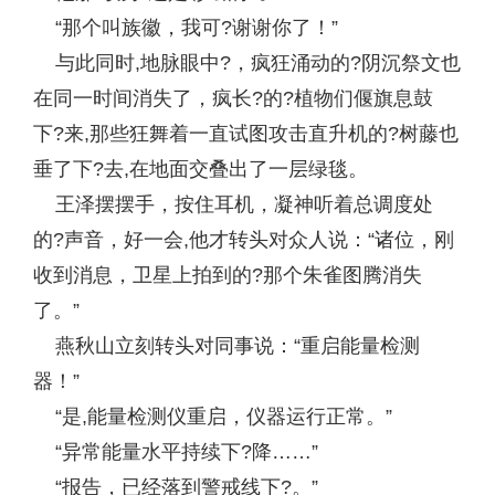
“那个叫族徽，我可?谢谢你了！”
与此同时,地脉眼中?，疯狂涌动的?阴沉祭文也
在同一时间消失了，疯长?的?植物们偃旗息鼓
下?来,那些狂舞着一直试图攻击直升机的?树藤也
垂了下?去,在地面交叠出了一层绿毯。
王泽摆摆手，按住耳机，凝神听着总调度处
的?声音，好一会,他才转头对众人说：“诸位，刚
收到消息，卫星上拍到的?那个朱雀图腾消失
了。”
燕秋山立刻转头对同事说：“重启能量检测
器！”
“是,能量检测仪重启，仪器运行正常。”
“异常能量水平持续下?降……”
“报告，已经落到警戒线下?。”