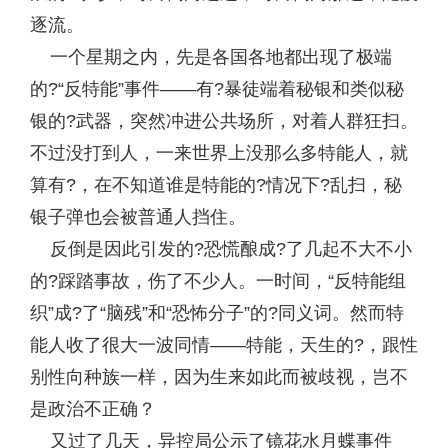
逐流。
一个星期之内，先是各国各地都出现了极端
的?“反特能”事件——有?暴徒端着秘银和类似秘
银的?武器，突然冲进公共场所，对着人群狂扫。
不过没打到人，一来世界上没那么多特能人，就
算有?，在不知道谁是特能的?情况下?乱扫，秘
银子弹也会被普通人挡住。
反倒是因此引发的?恐慌酿成?了几起不大不小
的?踩踏事故，伤了不少人。一时间，“反特能组
织”成?了“脑残”和“恐怖分子”的?同义词。然而特
能人收了很大一波同情——特能，天生的?，跟性
别性向种族一样，因为生来如此而被歧视，岂不
是政治不正确？
又过了几天，异控局公示了镜花水月蝶事件