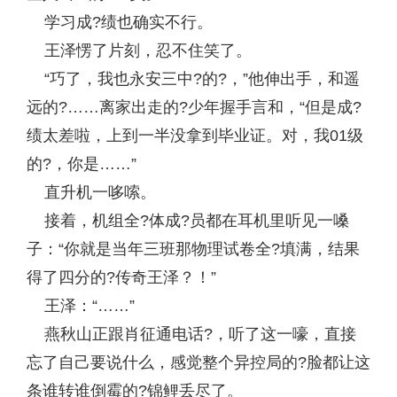
学习成?绩也确实不行。
王泽愣了片刻，忍不住笑了。
“巧了，我也永安三中?的?，”他伸出手，和遥
远的?……离家出走的?少年握手言和，“但是成?
绩太差啦，上到一半没拿到毕业证。对，我01级
的?，你是……”
直升机一哆嗦。
接着，机组全?体成?员都在耳机里听见一嗓
子：“你就是当年三班那物理试卷全?填满，结果
得了四分的?传奇王泽？！”
王泽：“……”
燕秋山正跟肖征通电话?，听了这一嚎，直接
忘了自己要说什么，感觉整个异控局的?脸都让这
条谁转谁倒霉的?锦鲤丢尽了。