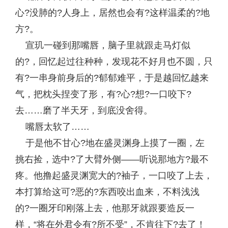
心?没肺的?人身上，居然也会有?这样温柔的?地
方?。
宣玑一碰到那嘴唇，脑子里就跟走马灯似
的?，回忆起过往种种，发现花不好月也不圆，只
有?一串身前身后的?郁郁难平，于是越回忆越来
气，把枕头捏变了形，有?心?想?一口咬下?
去……磨了半天牙，到底没舍得。
嘴唇太软了……
于是他不甘心?地在盛灵渊身上摸了一圈，左
挑右捡，选中?了大臂外侧——听说那地方?最不
疼。他撸起盛灵渊宽大的?袖子，一口咬了上去，
本打算给这可?恶的?东西咬出血来，不料浅浅
的?一圈牙印刚落上去，他那牙就跟要造反一
样，“将在外君令有?所不受”，不肯往下?去了！