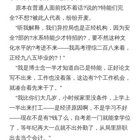
原本在普通人面前找不着话?说的?特能们完
全?不想?被此人代表，纷纷开麦。
“听我解释，我们异控局也是正经机构，因为安
全?部的?水系特能少才特招的?，要不然这种文
化水平的?考进不来——我高考理综二百八来着，
正经九八五毕业的?！”
“我是博士念一半才知道自己是特能，正好论文
写不出来，工作也没着落，这边有?个工作机会，
就凑合着先来干了。”
“我比你们大几岁，小时候家里没条件，上学上
一半出来打工——是经济原因啊，不是学习不好
——现在不是有?钱了么，自考差一门就能拿学位
了，等年纪再大一点就不出外勤了，从局里辞职
出去当个会计。”