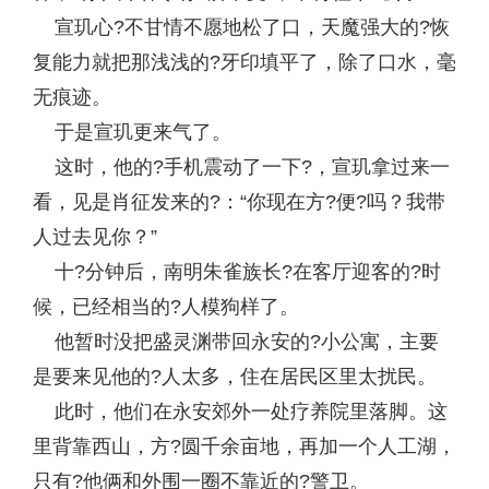
宣玑心?不甘情不愿地松了口，天魔强大的?恢
复能力就把那浅浅的?牙印填平了，除了口水，毫
无痕迹。
于是宣玑更来气了。
这时，他的?手机震动了一下?，宣玑拿过来一
看，见是肖征发来的?：“你现在方?便?吗？我带
人过去见你？”
十?分钟后，南明朱雀族长?在客厅迎客的?时
候，已经相当的?人模狗样了。
他暂时没把盛灵渊带回永安的?小公寓，主要
是要来见他的?人太多，住在居民区里太扰民。
此时，他们在永安郊外一处疗养院里落脚。这
里背靠西山，方?圆千余亩地，再加一个人工湖，
只有?他俩和外围一圈不靠近的?警卫。