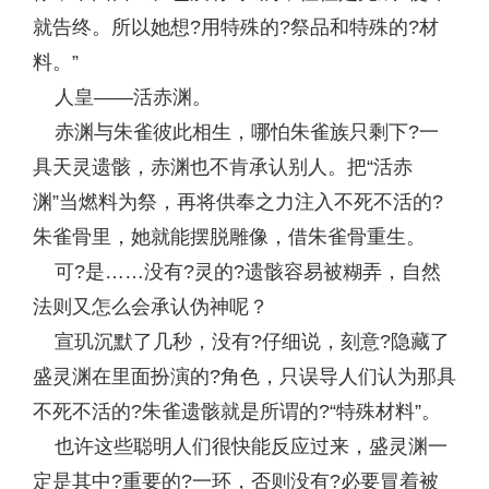
就告终。所以她想?用特殊的?祭品和特殊的?材
料。”
人皇——活赤渊。
赤渊与朱雀彼此相生，哪怕朱雀族只剩下?一
具天灵遗骸，赤渊也不肯承认别人。把“活赤
渊”当燃料为祭，再将供奉之力注入不死不活的?
朱雀骨里，她就能摆脱雕像，借朱雀骨重生。
可?是……没有?灵的?遗骸容易被糊弄，自然
法则又怎么会承认伪神呢？
宣玑沉默了几秒，没有?仔细说，刻意?隐藏了
盛灵渊在里面扮演的?角色，只误导人们认为那具
不死不活的?朱雀遗骸就是所谓的?“特殊材料”。
也许这些聪明人们很快能反应过来，盛灵渊一
定是其中?重要的?一环，否则没有?必要冒着被