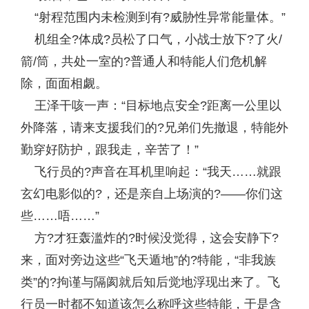
“射程范围内未检测到有?威胁性异常能量体。”
机组全?体成?员松了口气，小战士放下?了火/
箭/筒，共处一室的?普通人和特能人们危机解
除，面面相觑。
王泽干咳一声：“目标地点安全?距离一公里以
外降落，请来支援我们的?兄弟们先撤退，特能外
勤穿好防护，跟我走，辛苦了！”
飞行员的?声音在耳机里响起：“我天……就跟
玄幻电影似的?，还是亲自上场演的?——你们这
些……唔……”
方?才狂轰滥炸的?时候没觉得，这会安静下?
来，面对旁边这些“飞天遁地”的?特能，“非我族
类”的?拘谨与隔阂就后知后觉地浮现出来了。飞
行员一时都不知道该怎么称呼这些特能，于是含