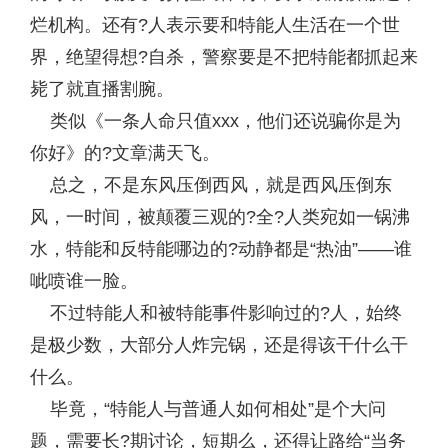
烂机构。还有?人表示要和特能人生活在一个世
界，绝望得想?自杀，警察要是不把特能都抓起来
毙了就直播割腕。
类似《一条人命只值xxx，他们还说骗你是为
你好》的?文章满天飞。
总之，不是东风压倒西风，就是西风压倒东
风，一时间，被颠覆三观的?全?人类宛如一锅沸
水，特能和反特能哪边的?动静都是“热油”——谁
呲喷谁一脸。
不过特能人和被特能事件影响过的?人，始终
是极少数，大部分人炸完锅，还是得该干什么干
什么。
毕竟，“特能人与普通人如何相处”是个大问
题，需要长?期讨论，短期么，还得让路给“当务