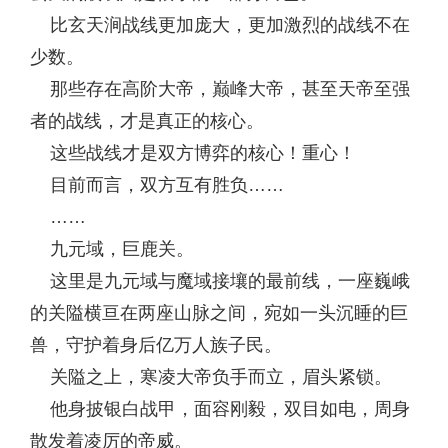
比玄天涧战线更加庞大，更加激烈的战线不在
少数。
那些存在高阶大帝，巅峰大帝，甚至天帝至强
者的战线，才是真正的核心。
这些战线才是双方博弈的核心！重心！
目前而言，双方互有胜负……
……
九元域，巨鹿关。
这里是九元域与魔域接壤的最前线，一座巍峨
的关隘横亘在两座山脉之间，宛如一头沉睡的巨
兽，守护着身后亿万人族子民。
关隘之上，寒凌大帝负手而立，眉头紧锁。
他身披银白战甲，面容刚毅，双目如电，周身
散发着凌厉的帝威。