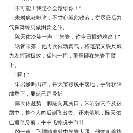
不可能！我怎么会输给你！”
朱岩疯狂咆哮，不甘心就此败落，拼尽最后力
气挥舞镖刃做困兽之斗。
陈天佑冷笑一声：“朱岩，你今日插翅难逃！”
话音未落，他再次催动真气，将笔架叉铁尺威
力发挥到极致，猛地一挥，重重砸在朱岩手臂
上。
“啊！”
朱岩惨叫出声，钻天宝镖脱手落地，手臂软绵
绵垂下，显然已是骨折。
陈天佑趁势一脚踹向其胸口，朱岩躲闪不及被
踹中，整个人向后倒飞出去。还未落地，陈天佑
已追至身前，手中飞镖脱手而出
的一声，飞镖精准射中朱岩大腿，他惨叫着摔