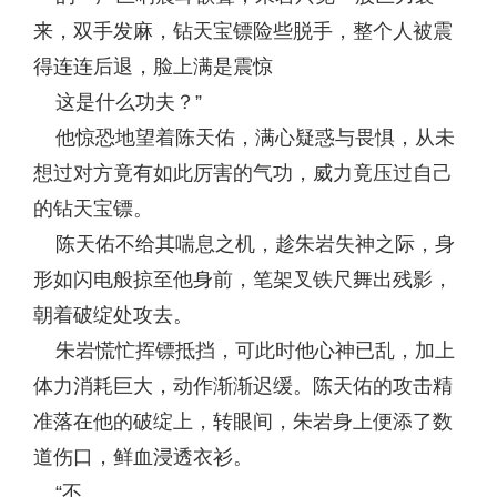
来，双手发麻，钻天宝镖险些脱手，整个人被震
得连连后退，脸上满是震惊
这是什么功夫？”
他惊恐地望着陈天佑，满心疑惑与畏惧，从未
想过对方竟有如此厉害的气功，威力竟压过自己
的钻天宝镖。
陈天佑不给其喘息之机，趁朱岩失神之际，身
形如闪电般掠至他身前，笔架叉铁尺舞出残影，
朝着破绽处攻去。
朱岩慌忙挥镖抵挡，可此时他心神已乱，加上
体力消耗巨大，动作渐渐迟缓。陈天佑的攻击精
准落在他的破绽上，转眼间，朱岩身上便添了数
道伤口，鲜血浸透衣衫。
“不……