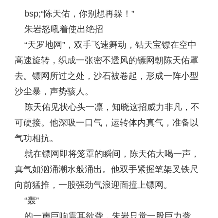
bsp;“陈天佑，你别想再躲！”
朱岩怒吼着使出绝招
“天罗地网”，双手飞速舞动，钻天宝镖在空中
高速旋转，织成一张密不透风的镖网朝陈天佑罩
去。镖网所过之处，沙石被卷起，形成一阵小型
沙尘暴，声势骇人。
陈天佑见状心头一凛，知晓这招威力非凡，不
可硬接。他深吸一口气，运转体内真气，准备以
气功相抗。
就在镖网即将笼罩的瞬间，陈天佑大喝一声，
真气如汹涌潮水般涌出。他双手紧握笔架叉铁尺
向前猛推，一股强劲气浪迎面撞上镖网。
“轰”
的一声巨响震耳欲聋，朱岩只觉一股巨力袭