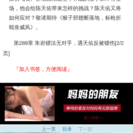
场，他会给陈天佑带来怎样的挑战？陈天佑又将
如何应对？敬请期待《猴子胆翅断落地，标枪折
戟丧威风》。
第288章 朱岩镖法无对手，遇天佑反被镖伤[2/2
页]
『加入书签，方便阅读』
上一页
目录
下一页