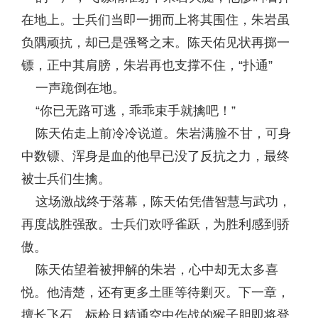
在地上。士兵们当即一拥而上将其围住，朱岩虽
负隅顽抗，却已是强弩之末。陈天佑见状再掷一
镖，正中其肩膀，朱岩再也支撑不住，“扑通”
一声跪倒在地。
“你已无路可逃，乖乖束手就擒吧！”
陈天佑走上前冷冷说道。朱岩满脸不甘，可身
中数镖、浑身是血的他早已没了反抗之力，最终
被士兵们生擒。
这场激战终于落幕，陈天佑凭借智慧与武功，
再度战胜强敌。士兵们欢呼雀跃，为胜利感到骄
傲。
陈天佑望着被押解的朱岩，心中却无太多喜
悦。他清楚，还有更多土匪等待剿灭。下一章，
擅长飞石、标枪且精通空中作战的猴子胆即将登