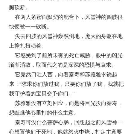
腿砍断。
在两人紧密而默契的配合下，风雪神的四肢很
快便被一一砍断。
失去四肢的风雪神轰然倒地，庞大的身躯在地
上挣扎扭动着。
它感受到了前所未有的死亡威胁，眼中的凶光
渐渐消散，取而代之的是深深的恐惧与哀求。
它竟然口吐人言，向着秦寿和苏雅雅求饶起
来：“求求你们放过我，只要你们放了我，我就把
我守护着的宝贝交予你们。”
苏雅雅没有立刻回应，而是将目光投向秦寿，
想瞧瞧他心里打的什么主意。
秦寿可没什么菩萨心肠，回想起之前风雪神一
心想置他们于死地，他就怒火中烧，打定主意要