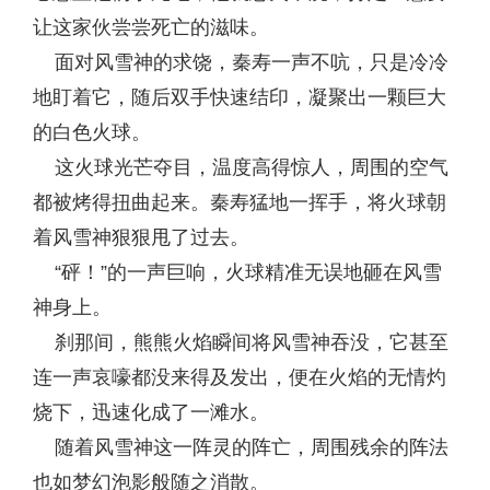
让这家伙尝尝死亡的滋味。
面对风雪神的求饶，秦寿一声不吭，只是冷冷
地盯着它，随后双手快速结印，凝聚出一颗巨大
的白色火球。
这火球光芒夺目，温度高得惊人，周围的空气
都被烤得扭曲起来。秦寿猛地一挥手，将火球朝
着风雪神狠狠甩了过去。
“砰！”的一声巨响，火球精准无误地砸在风雪
神身上。
刹那间，熊熊火焰瞬间将风雪神吞没，它甚至
连一声哀嚎都没来得及发出，便在火焰的无情灼
烧下，迅速化成了一滩水。
随着风雪神这一阵灵的阵亡，周围残余的阵法
也如梦幻泡影般随之消散。