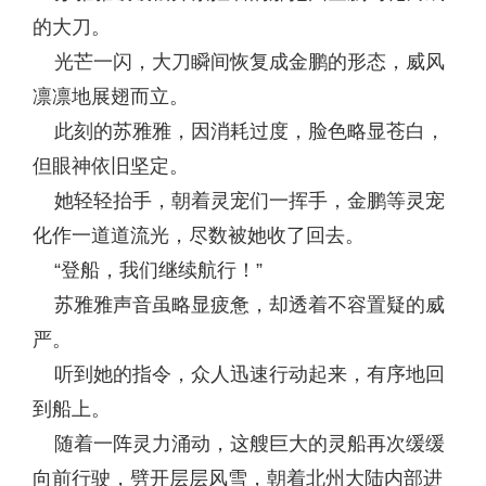
的大刀。
光芒一闪，大刀瞬间恢复成金鹏的形态，威风
凛凛地展翅而立。
此刻的苏雅雅，因消耗过度，脸色略显苍白，
但眼神依旧坚定。
她轻轻抬手，朝着灵宠们一挥手，金鹏等灵宠
化作一道道流光，尽数被她收了回去。
“登船，我们继续航行！”
苏雅雅声音虽略显疲惫，却透着不容置疑的威
严。
听到她的指令，众人迅速行动起来，有序地回
到船上。
随着一阵灵力涌动，这艘巨大的灵船再次缓缓
向前行驶，劈开层层风雪，朝着北州大陆内部进