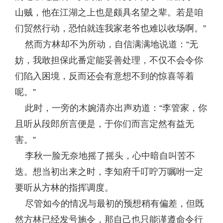
山贼，他在江湖之上也是颇具名望之辈。若是咱
们贸然行动，恐怕就连我家老爷也难以收场啊。”
然而方林却不为所动，自信满满地说道：“无
妨，我敢担保此番定能妥善处理，不仅不会令你
们陷入困境，反而还会有意想不到的惊喜等着
呢。”
此时，一旁的木婉清亦出声劝道：“李管家，你
且听从段郎所言便是，于你们而言定然有益无
害。”
李秋一脸无奈地摇了摇头，心中暗自叫苦不
迭。想当初出来之时，李知府千叮咛万嘱咐一定
要听从方林的指挥调度。
尽管如今的情况与最初的预想稍有偏差，但既
然方林已经发号施令，那自己也只能谨遵命令行