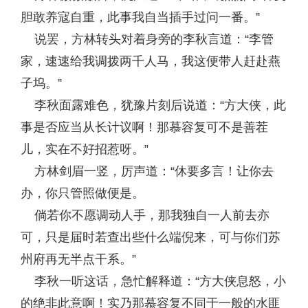
胆敢养寇自重，此事我自当插手过问一番。”
说罢，方林转头对着身旁的李秋言道：“李管
家，速速给我调拨两千人马，我这便带人赶赴燕
子坞。”
李秋面露难色，犹豫片刻后说道：“方大侠，此
事是否应当从长计议啊！那慕容复可不是善茬
儿，实在不好招惹呀。”
方林剑眉一竖，厉声道：“休要多言！让你去
办，你只管照做便是。
倘若你不愿调动人手，那我独自一人前去亦
可，只是届时若查出些什么端倪来，可与你们苏
州府再无半点干系。”
李秋一听这话，急忙解释道：“方大侠息怒，小
的绝非此意啊！实乃那慕容复不同于一般的水匪