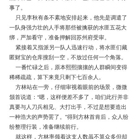
事了。
只见李秋有条不紊地安排起来，他先是调遣了
一队身强力壮的人手将那些被擒获的水匪五花大
绑，严加看守，准备押解回苏州府受审。
紧接着又指派另一队人迅速行动，将水匪们藏
匿财宝的仓库搜刮一空，不放过任何一个角落。
一番忙碌之后，原本熙熙攘攘的人群瞬间变得
稀稀疏疏，算下来竟只剩下七百余人。
方林站在一旁，仔细审视着眼前的场景，微微
颔首说道：“嗯，这样便差不多了，咱们此行并非
真要与人刀兵相见、大打出手，不过是想要造出
一种浩大的声势罢了。”得到方林首肯后，众人纷
纷整理行装，准备继续前行。
就这样，方林率领着这支人数虽不算众多但却