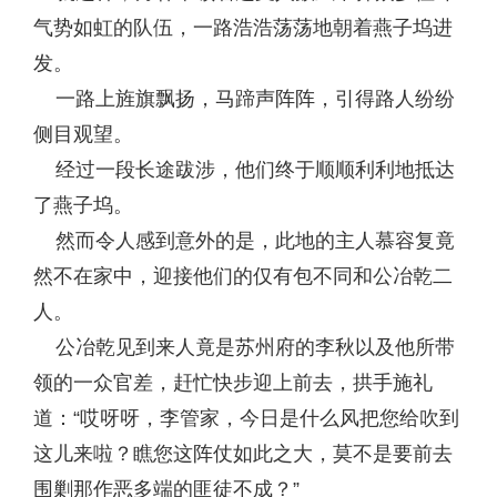
气势如虹的队伍，一路浩浩荡荡地朝着燕子坞进
发。
一路上旌旗飘扬，马蹄声阵阵，引得路人纷纷
侧目观望。
经过一段长途跋涉，他们终于顺顺利利地抵达
了燕子坞。
然而令人感到意外的是，此地的主人慕容复竟
然不在家中，迎接他们的仅有包不同和公冶乾二
人。
公冶乾见到来人竟是苏州府的李秋以及他所带
领的一众官差，赶忙快步迎上前去，拱手施礼
道：“哎呀呀，李管家，今日是什么风把您给吹到
这儿来啦？瞧您这阵仗如此之大，莫不是要前去
围剿那作恶多端的匪徒不成？”