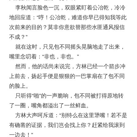
李秋闻言脸色一沉，双眼紧盯着公冶乾，冷冷
地回应道：“哼！公冶乾，难道你早已得知我等此
次前来的目的？莫非你意欲替那些水匪通风报信
不成？”
就在这时，只见包不同摇头晃脑地走了出来，
嘴里念叨着：“非也，非也。”
然而，他的话尚未说完，方林已经一个箭步冲
上前去，扬起手便是狠狠的一巴掌扇在了包不同
的脸上。
只听得“啪”的一声脆响，包不同被打得原地转
了一圈，嘴角都溢出了一丝鲜血。
方林大声呵斥道：“别特么在这里犟嘴！若不是
有确凿的证据，我们岂会找上你？赶紧给我滚到
一边去！”