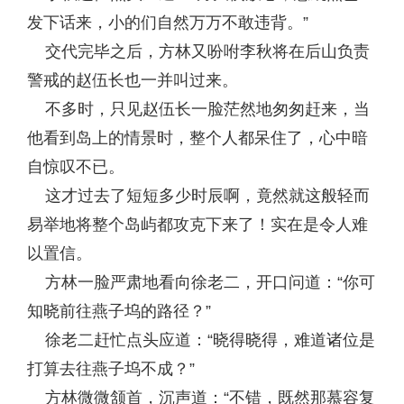
发下话来，小的们自然万万不敢违背。”
交代完毕之后，方林又吩咐李秋将在后山负责
警戒的赵伍长也一并叫过来。
不多时，只见赵伍长一脸茫然地匆匆赶来，当
他看到岛上的情景时，整个人都呆住了，心中暗
自惊叹不已。
这才过去了短短多少时辰啊，竟然就这般轻而
易举地将整个岛屿都攻克下来了！实在是令人难
以置信。
方林一脸严肃地看向徐老二，开口问道：“你可
知晓前往燕子坞的路径？”
徐老二赶忙点头应道：“晓得晓得，难道诸位是
打算去往燕子坞不成？”
方林微微颔首，沉声道：“不错，既然那慕容复