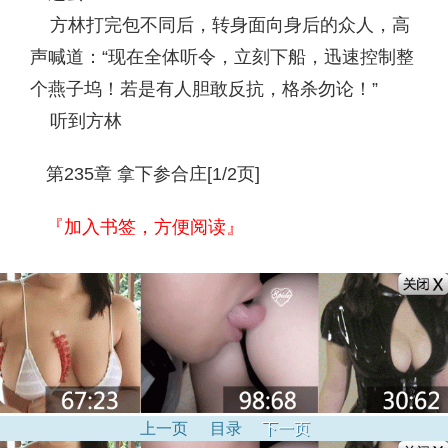
方林打完包不同后，转身面向身后的众人，高
声喊道：“现在全体听令，立刻下船，迅速控制整
个燕子坞！若是有人胆敢反抗，格杀勿论！”
听到方林
第235章 拿下参合庄[1/2页]
『加入书签，方便阅读』
上一页
目录
下一页