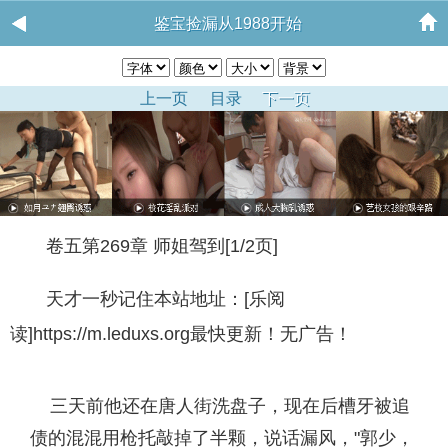
鉴宝捡漏从1988开始
上一页
目录
下一页
卷五第269章 师姐驾到[1/2页]
天才一秒记住本站地址：[乐阅
读]https://m.leduxs.org最快更新！无广告！
三天前他还在唐人街洗盘子，现在后槽牙被追
债的混混用枪托敲掉了半颗，说话漏风，"郭少，