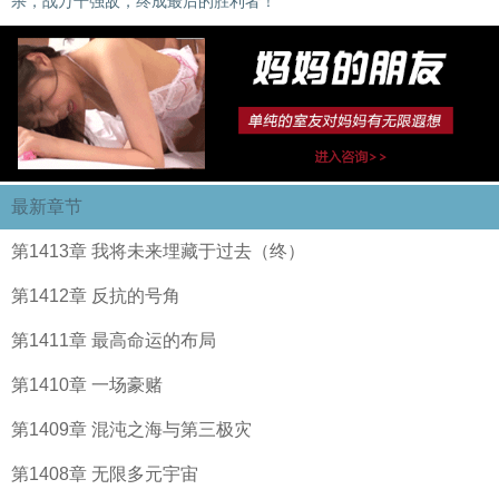
杀，战万千强敌，终成最后的胜利者！
最新章节
第1413章 我将未来埋藏于过去（终）
第1412章 反抗的号角
第1411章 最高命运的布局
第1410章 一场豪赌
第1409章 混沌之海与第三极灾
第1408章 无限多元宇宙