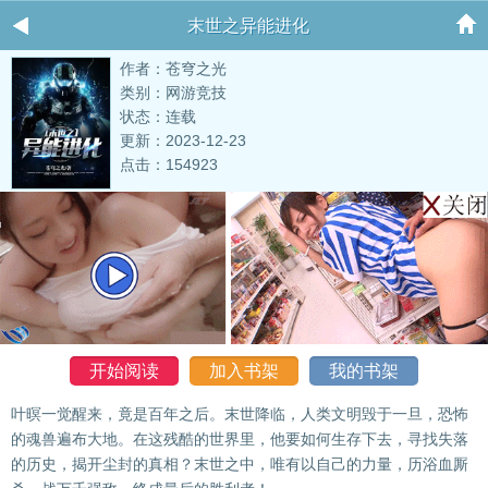
末世之异能进化
作者：苍穹之光
类别：网游竞技
状态：连载
更新：2023-12-23
点击：154923
开始阅读
加入书架
我的书架
叶暝一觉醒来，竟是百年之后。末世降临，人类文明毁于一旦，恐怖
的魂兽遍布大地。在这残酷的世界里，他要如何生存下去，寻找失落
的历史，揭开尘封的真相？末世之中，唯有以自己的力量，历浴血厮