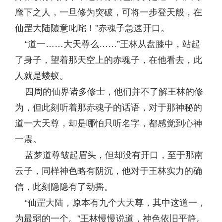
麾下之人，一旦修为突破，可将一步登天般，在
仙罡大陆随意叱咤！”赤魂子急速开口。
“道一……大天尊么……”王林从盘膝中，站起
了身子，望着那天空上的赤魂子，在他看去，此
人就是蝼蚁。
四周的仙界诸多修士，他们并不了解王林的修
为，但此刻听着那赤魂子的话语，对于那神秘的
道一大天尊，却是哪怕只听名字，都感觉到心神
一震。
蓝梦道尊皱起眉头，但却没有开口，至于那南
云子，同样神色略有阴沉，他对于王林实力的确
信，此刻隐隐有了动摇。
“仙罡大陆，原本有九个大天尊，其中这道一，
为最弱的一个。”王林慢慢说道，神色依旧平静。