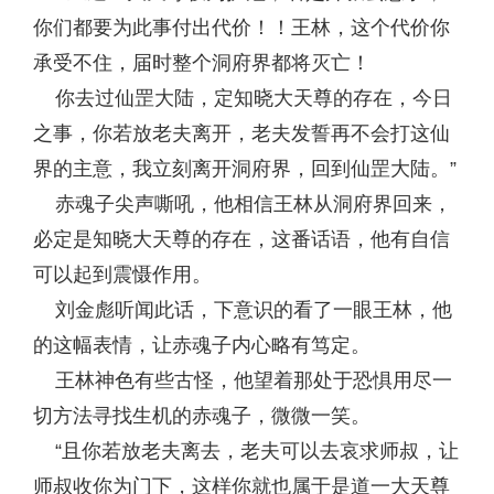
你们都要为此事付出代价！！王林，这个代价你
承受不住，届时整个洞府界都将灭亡！
你去过仙罡大陆，定知晓大天尊的存在，今日
之事，你若放老夫离开，老夫发誓再不会打这仙
界的主意，我立刻离开洞府界，回到仙罡大陆。”
赤魂子尖声嘶吼，他相信王林从洞府界回来，
必定是知晓大天尊的存在，这番话语，他有自信
可以起到震慑作用。
刘金彪听闻此话，下意识的看了一眼王林，他
的这幅表情，让赤魂子内心略有笃定。
王林神色有些古怪，他望着那处于恐惧用尽一
切方法寻找生机的赤魂子，微微一笑。
“且你若放老夫离去，老夫可以去哀求师叔，让
师叔收你为门下，这样你就也属于是道一大天尊