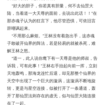
“好大的胆子，你若真有胆量，何不去仙罡大
陆，当着道一大天尊的面前，去说出此话！！”在
那赤魂子认为的狂言下，他尽管恐惧，可依旧言
辞嘲讽起来。
“不用那么麻烦。”王林没有着急出手，这赤魂
子敢破开仙界的阵法，若是轻易的就被杀死，难
解王林之怒。
“道一，此人说你麾下有一天尊是他的师叔，告
诉我，可有此事！”王林右手抬起向前一挥，立刻
天地轰鸣，那海龙连忙后退，却见那整个仙界的
天空中出现了一个巨大的漩涡，这漩涡不断地旋
转，更是与星空连接，似被打开了一条通道，轰
开了那仙罡法则存在的虚无，似与仙罡大陆连接
在了一起。