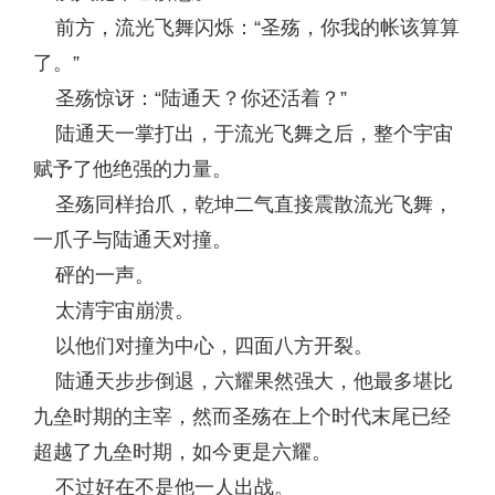
前方，流光飞舞闪烁：“圣殇，你我的帐该算算
了。”
圣殇惊讶：“陆通天？你还活着？”
陆通天一掌打出，于流光飞舞之后，整个宇宙
赋予了他绝强的力量。
圣殇同样抬爪，乾坤二气直接震散流光飞舞，
一爪子与陆通天对撞。
砰的一声。
太清宇宙崩溃。
以他们对撞为中心，四面八方开裂。
陆通天步步倒退，六耀果然强大，他最多堪比
九垒时期的主宰，然而圣殇在上个时代末尾已经
超越了九垒时期，如今更是六耀。
不过好在不是他一人出战。