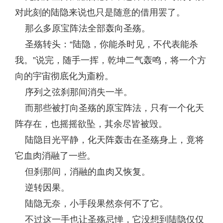
对此刻的陆隐来说也只是随意的借用罢了。
那么多原宝阵法全部轰向圣殇。
圣殇转头：“陆隐，你能杀时见，不代表能杀
我。”说完，随手一挥，乾坤二气轰鸣，将一个方
向的宇宙彻底化为齑粉。
序列之弦刹那间消失一半。
而那些被打向圣殇的原宝阵法，只有一个化天
阵存在，也摇摇欲坠，其余尽皆被毁。
陆隐目光平静，化天阵轰击在圣殇身上，竟将
它血肉消融了一些。
但刹那间，消融的血肉又恢复。
逆转因果。
陆隐无奈，小手段果然奈何不了它。
不过这一手也让圣殇忌惮，它没想到陆隐仅仅