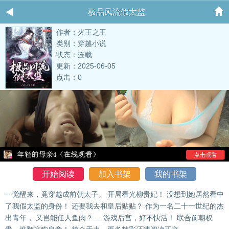
极品风流假太监
作者：火王之王
类别：穿越小说
状态：连载
更新：2025-06-05
点击：0
开始阅读
加入书架
我的书架
一觉醒来，竟穿越成前朝太子。 开局看光柳贵妃！ 没想到她居然看中
了我假太监的身份！ 还要我去和皇后贴贴？ 作为一名二十一世纪的杰
出青年， 又岂能任人鱼肉？ ... 游戏后宫，好不快活！ 联合前朝权