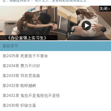
贵，推翻这狗皇帝！ 简介无力，更多精彩还请阅读正文...
最新章节
第2435章 死要面子不要命
第2434章 费力不讨好
第2433章 羽衣霓裳曲
第2432章 蚍蜉撼树
第2431章 鬼也不是鬼怪也不是怪
第2430章 轩辕古墓